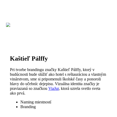
Kaštieľ Pálffy
#Branding
Kontaktujte nás
helloidea@vizion.sk
Viac info
Kaštieľ Pálffy
Pri tvorbe brandingu značky Kaštieľ Pálffy, ktorý v
budúcnosti bude slúžiť ako hotel s reštauráciou a vlastným
vinárstvom, sme si pripomenuli školské časy a ponoroli
hlavy do učebníc dejepisu. Vizuálna identita značky je
praviazaná so značkou
ViaJur
, ktorá uzrela svetlo sveta
ako prvá.
Naming miestností
Branding