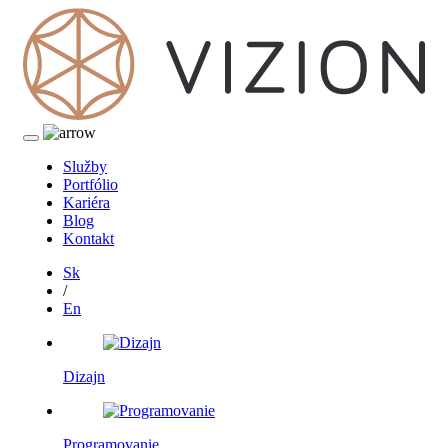
Služby
Portfólio
Kariéra
Blog
Kontakt
Sk
/
En
Dizajn
Programovanie