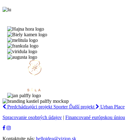
Predchádzajúci projekt
Sporter
Ďalší projekt
Urban Place
Spracovanie osobných údajov
|
Financované európskou úniou
Kontaktujte nás:
helloidea@vizion.sk