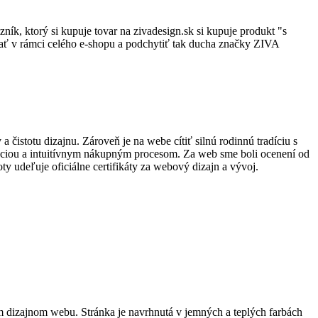
azník, ktorý si kupuje tovar na zivadesign.sk si kupuje produkt "s
vať v rámci celého e-shopu a podchytiť tak ducha značky ZIVA
čistotu dizajnu. Zároveň je na webe cítiť silnú rodinnú tradíciu s
ntáciou a intuitívnym nákupným procesom. Za web sme boli ocenení od
 udeľuje oficiálne certifikáty za webový dizajn a vývoj.
ým dizajnom webu. Stránka je navrhnutá v jemných a teplých farbách