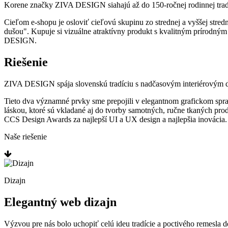
Korene značky ZIVA DESIGN siahajú až do 150-ročnej rodinnej trad
Cieľom e-shopu je osloviť cieľovú skupinu zo strednej a vyššej strednej
dušou". Kupuje si vizuálne atraktívny produkt s kvalitným prírodný
DESIGN.
Riešenie
ZIVA DESIGN spája slovenskú tradíciu s nadčasovým interiérovým 
Tieto dva významné prvky sme prepojili v elegantnom grafickom spraco
láskou, ktoré sú vkladané aj do tvorby samotných, ručne tkaných pro
CCS Design Awards za najlepší UI a UX design a najlepšia inovácia. 
Naše riešenie
Dizajn
Elegantný web dizajn
Výzvou pre nás bolo uchopiť celú ideu tradície a poctivého remesla 