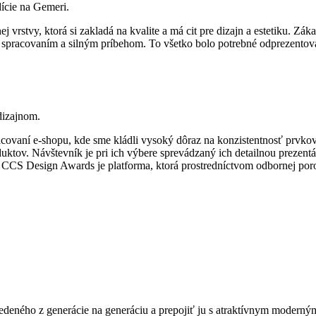
ície na Gemeri.
 vrstvy, ktorá si zakladá na kvalite a má cit pre dizajn a estetiku. Zák
m spracovaním a silným príbehom. To všetko bolo potrebné odprezento
dizajnom.
vaní e-shopu, kde sme kládli vysoký dôraz na konzistentnosť prvkov a 
duktov. Návštevník je pri ich výbere sprevádzaný ich detailnou preze
CCS Design Awards je platforma, ktorá prostredníctvom odbornej poroty
dedeného z generácie na generáciu a prepojiť ju s atraktívnym modern