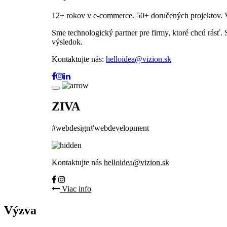
12+ rokov v e-commerce. 50+ doručených projektov. Vl
Sme technologický partner pre firmy, ktoré chcú rásť.
výsledok.
Kontaktujte nás:
helloidea@vizion.sk
ZIVA
#webdesign
#webdevelopment
Kontaktujte nás
helloidea@vizion.sk
Viac info
Výzva