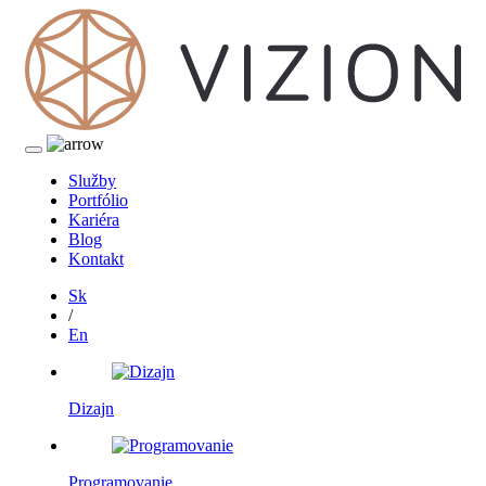
Služby
Portfólio
Kariéra
Blog
Kontakt
Sk
/
En
Dizajn
Programovanie