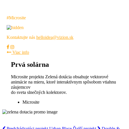
Zelená dotácia
#Microsite
Kontaktujte nás
helloidea@vizion.sk
Viac info
Prvá solárna
Microsite projektu Zelená dotácia obsahuje vektorové
animácie na mieru, ktoré interaktívnym spôsobom vtiahnu
záujemcov
do sveta slnečných kolektorov.
Microsite
Predchádzajúci projekt
Urban Place
Ďalší projekt
Double &