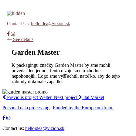
Garden Master
Contact Us:
helloidea@vizion.sk
See details
Garden Master
K packagingu značky Garden Master by sme mohli
povedať len jedno. Tento dizajn sme rozhodne
nepohonojili. Logo sme vyšľachtili natoľko, aby do tejto
záhrady dokonale zapadlo.
Previous project
Welten
Next project
Ital Market
Personal data processing
|
Funded by the European Union
Contact us:
helloidea@vizion.sk